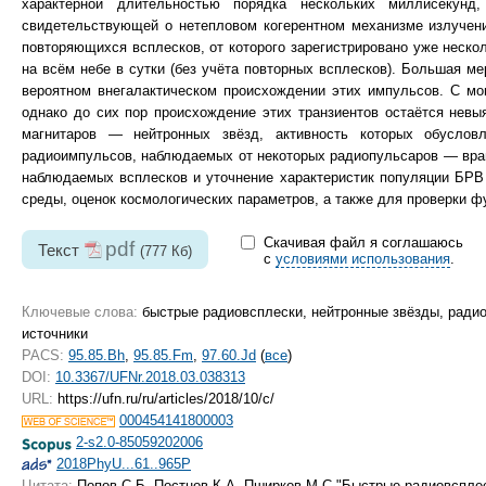
характерной длительностью порядка нескольких миллисекунд
свидетельствующей о нетепловом когерентном механизме излучения
повторяющихся всплесков, от которого зарегистрировано уже неско
на всём небе в сутки (без учёта повторных всплесков). Большая м
вероятном внегалактическом происхождении этих импульсов. С мо
однако до сих пор происхождение этих транзиентов остаётся нев
магнитаров — нейтронных звёзд, активность которых обуслов
радиоимпульсов, наблюдаемых от некоторых радиопульсаров — вра
наблюдаемых всплесков и уточнение характеристик популяции БРВ 
среды, оценок космологических параметров, а также для проверки 
Скачивая файл я соглашаюсь
pdf
Текст
(777 Кб)
с
условиями использования
.
Ключевые слова:
быстрые радиовсплески, нейтронные звёзды, радио
источники
PACS:
95.85.Bh
,
95.85.Fm
,
97.60.Jd
(
все
)
DOI:
10.3367/UFNr.2018.03.038313
URL:
https://ufn.ru/ru/articles/2018/10/c/
000454141800003
2-s2.0-85059202006
2018PhyU...61..965P
Цитата:
Попов С Б, Постнов К А, Пширков М С "Быстрые радиовспле