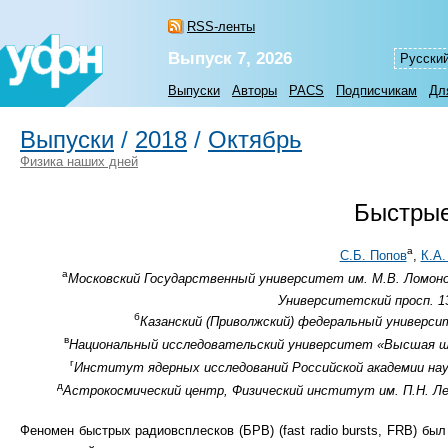
RSS-ленты
Выпуск 7, 2026
Русски
Выпуски
Авторы
PACS
Подписчикам
Дл
Выпуски
/
2018
/
Октябрь
Физика наших дней
Быстрые
а
С.Б. Попов
,
К.А.
а
Московский Государственный университет им. М.В. Ломон
Университетский просп. 13
б
Казанский (Приволжский) федеральный университ
в
Национальный исследовательский университет «Высшая школ
г
Институт ядерных исследований Российской академии наук
д
Астрокосмический центр, Физический институт им. П.Н. Леб
Феномен быстрых радиовсплесков (БРВ) (fast radio bursts, FRB) был