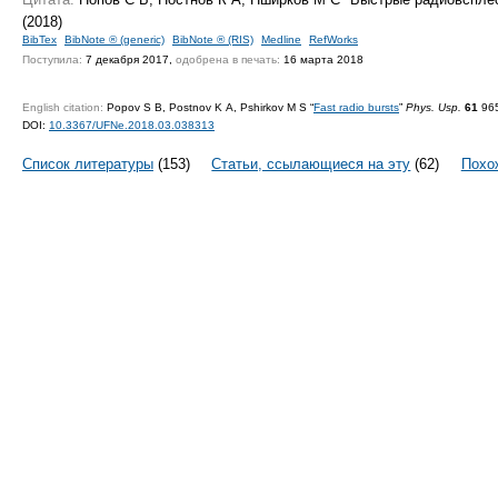
(2018)
BibTex
BibNote ® (generic)
BibNote ® (RIS)
Medline
RefWorks
Поступила:
7 декабря 2017,
одобрена в печать:
16 марта 2018
English citation:
Popov S B, Postnov K A, Pshirkov M S “
Fast radio bursts
”
Phys. Usp.
61
965
DOI:
10.3367/UFNe.2018.03.038313
Список литературы
(153)
Статьи, ссылающиеся на эту
(62)
Похо