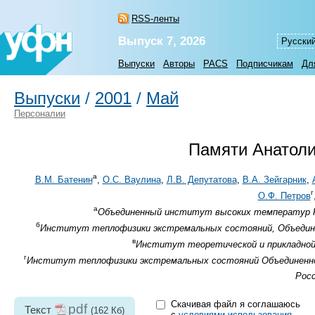
RSS-ленты
Выпуск 7, 2026
Русски
Выпуски
Авторы
PACS
Подписчикам
Дл
Выпуски
/
2001
/
Май
Персоналии
Памяти Анатол
а
В.М. Батенин
,
О.С. Ваулина
,
Л.В. Депутатова
,
В.А. Зейгарник
,
г
О.Ф. Петров
а
Объединенный институт высоких температур РАН
б
Институт теплофизики экстремальных состояний, Объедин
в
Институт теоретической и прикладной 
г
Институт теплофизики экстремальных состояний Объединенног
Росс
Скачивая файл я соглашаюсь
pdf
Текст
(162 Кб)
с
условиями использования
.