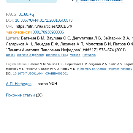
PACS:
01.60.+q
DOI:
10.3367/UFNr.0171.200105f.0573
URL:
https://ufn.ru/ru/articles/2001/5/f/
000170938900006
Цитата:
Батенин В М, Ваулина О С, Депутатова Л В, Зейгарник В А, 
Лагарьков А Н, Лебедев Е Ф, Лихачев А П, Молотков В И, Петров О Ф
"Памяти Анатолия Павловича Нефедова"
УФН
171
573–574 (2001)
BibTex
BibNote ® (generic)
BibNote ® (RIS)
Medline
RefWorks
English citation:
Batenin V M, Vaulina O S, Deputatova L V, Zeigarnik V A, Kirillin A V, Laga
Molotkov V I, Petrov O F, Usachev A D, Fortov V E “
In memory of Anatolii Pavlovich Nefedov
DOI:
10.1070/PU2001v044n05ABEH001001
А.П. Нефедов
— автор УФН
Похожие статьи
(20)